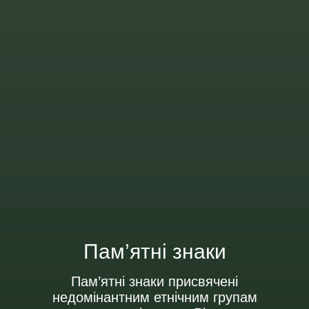
Пам’ятні знаки
Пам’ятні знаки присвячені
недомінантним етнічним групам